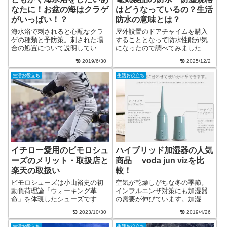
なたに！お盆の海はクラゲ
はどうなっているの？生活
がいっぱい！？
防水の意味とは？
海水浴で刺されると心配なクラ
屋外設置のドアチャイムを購入
ゲの種類と予防策。刺された場
することとなって防水性能が気
合の処置について説明していま
になったので調べてみました。
す。ミズクラゲ、アカクラゲ、
簡単な屋根があるとはいえ、室
2019/6/30
2025/12/2
アンドンクラゲ、カツオノエボ
外なので雨の影響が気になりま
シの写真付。
す。 候補商品の説明には防滴・
生活お役立ち
生活お役立ち
防雨・防水など様々な言葉が使
われていて、どれが防水性能が
良いのか、分か...
イチロー愛用のビモロシュ
ハイブリッド加湿器の人気
ーズのメリット・取扱店と
商品 voda jun vizを比
楽天の取扱い
較！
ビモロシューズは小山裕史の初
空気が乾燥しがちな冬の季節。
動負荷理論「ウォーキング革
インフルエンザ対策にも加湿器
命」を体現したシューズです！
の需要が伸びています。加湿器
初動負荷理論とは人はどのよう
の方式はいろいろありますが、
2023/10/30
2019/4/26
にして歩き・走るのかを脳の働
最近人気なのはハイブリッド式
きを含めて解明して、シューズ
です。加湿器の種類とハイブリ
生活お役立ち
生活お役立ち