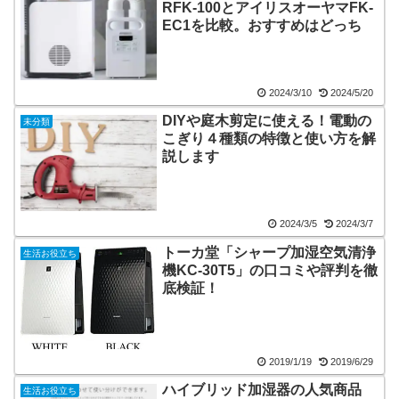
RFK-100とアイリスオーヤマFK-
EC1を比較。おすすめはどっち
2024/3/10
2024/5/20
DIYや庭木剪定に使える！電動の
未分類
こぎり４種類の特徴と使い方を解
説します
2024/3/5
2024/3/7
トーカ堂「シャープ加湿空気清浄
生活お役立ち
機KC-30T5」の口コミや評判を徹
底検証！
2019/1/19
2019/6/29
ハイブリッド加湿器の人気商品
生活お役立ち