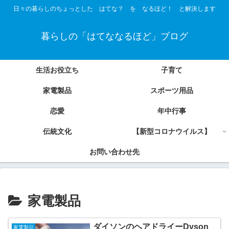
日々の暮らしのちょっとした はてな？ を なるほど！ と解決します
暮らしの「はてななるほど」ブログ
生活お役立ち
子育て
家電製品
スポーツ用品
恋愛
年中行事
伝統文化
【新型コロナウイルス】
お問い合わせ先
家電製品
ダイソンのヘアドライーDyson
家電製品