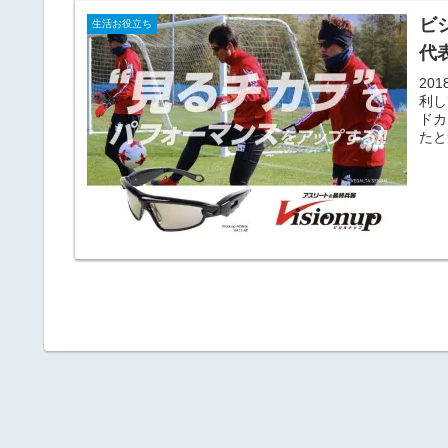
ビジ
生活お役立ち
代
20
利し
ドカ
たと