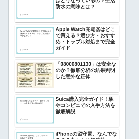
はどうなっているの？生活
防水の意味とは？
Apple Watch充電器はどこ
で買える？選び方・おすす
め・トラブル対処まで完全
ガイド
「08000801130」は安全な
のか？徹底分析の結果判明
した意外な正体
Suica購入完全ガイド！駅
やコンビニでの入手方法を
徹底解説
iPhoneの留守電、なんでな