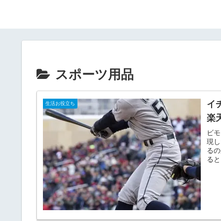
スポーツ用品
イ
生活お役立ち
楽
ビモ
現し
るの
ると