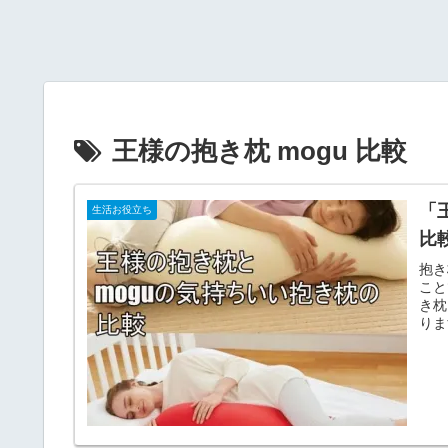
王様の抱き枕 mogu 比較
「
生活お役立ち
比
抱き
こと
き枕
りま