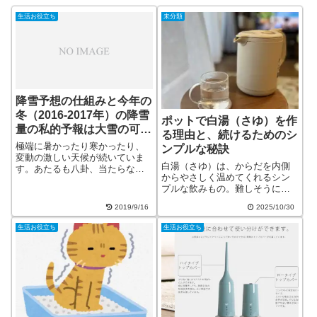
生活お役立ち
未分類
降雪予想の仕組みと今年の
冬（2016-2017年）の降雪
ポットで白湯（さゆ）を作
量の私的予報は大雪の可能
る理由と、続けるためのシ
性？
極端に暑かったり寒かったり、
ンプルな秘訣
変動の激しい天候が続いていま
白湯（さゆ）は、からだを内側
す。あたるも八卦、当たらない
からやさしく温めてくれるシン
のも八卦といいますが、今年の
プルな飲みもの。難しそうに感
冬（2016-2017年）の降雪量はど
じるかもしれませんが、実はポ
うでしょうか？異常気象が続く
2019/9/16
2025/10/30
ットでもOKです。この記事で
と気になるところです。ちなみ
は、「白湯とお湯の違い」「ポ
に管理人が気象予報で一番気に
生活お役立ち
生活お役立ち
ットでの作り方」「続けるコ
なるの...
ツ」まで、初心者さんにもわか
りやすく、やさしい...