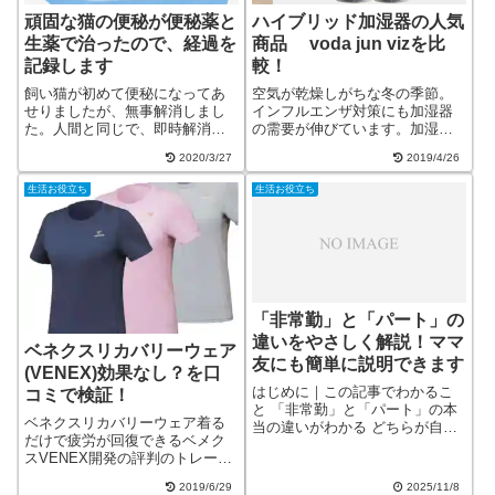
頑固な猫の便秘が便秘薬と
ハイブリッド加湿器の人気
生薬で治ったので、経過を
商品 voda jun vizを比
記録します
較！
飼い猫が初めて便秘になってあ
空気が乾燥しがちな冬の季節。
せりましたが、無事解消しまし
インフルエンザ対策にも加湿器
た。人間と同じで、即時解消を
の需要が伸びています。加湿器
求めるのなら、便秘薬を飲ませ
の方式はいろいろありますが、
2020/3/27
2019/4/26
ればいいんですね。回復経過を
最近人気なのはハイブリッド式
日記風にまとめましたので、是
です。加湿器の種類とハイブリ
生活お役立ち
生活お役立ち
非ご参考にしてください。
ッド式のメリット・デメリット
を見てみましょう。ハイブリッ
ド加湿器の１万円...
「非常勤」と「パート」の
違いをやさしく解説！ママ
ベネクスリカバリーウェア
友にも簡単に説明できます
(VENEX)効果なし？を口
はじめに｜この記事でわかるこ
コミで検証！
と 「非常勤」と「パート」の本
ベネクスリカバリーウェア着る
当の違いがわかる どちらが自分
だけで疲労が回復できるベメク
に合っているか判断できる 働き
スVENEX開発の評判のトレーニ
方選びのチェックリスト＆比較
ングウェアです。使われている
表付き 家庭と仕事を両立するコ
2019/6/29
2025/11/8
特殊素材のPHTとともに、効果