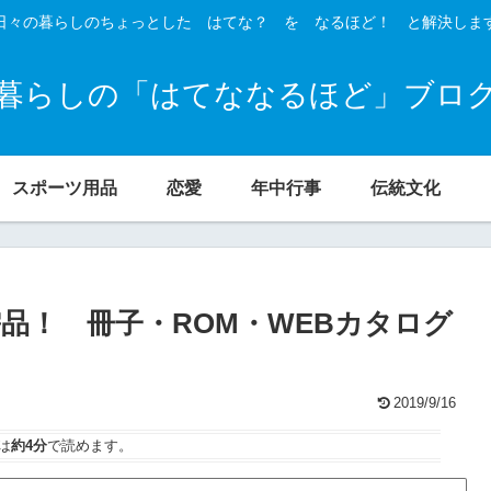
日々の暮らしのちょっとした はてな？ を なるほど！ と解決しま
暮らしの「はてななるほど」ブロ
スポーツ用品
恋愛
年中行事
伝統文化
品！ 冊子・ROM・WEBカタログ
2019/9/16
は
約4分
で読めます。