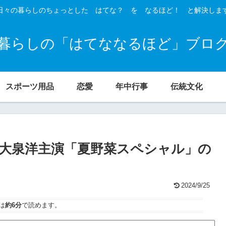
日々の暮らしのちょっとした はてな？ を なるほど！ と解決しま
暮らしの「はてななるほど」ブロ
スポーツ用品
恋愛
年中行事
伝統文化
大泉洋主演「夏野菜スペシャル」の
2024/9/25
は
約6分
で読めます。