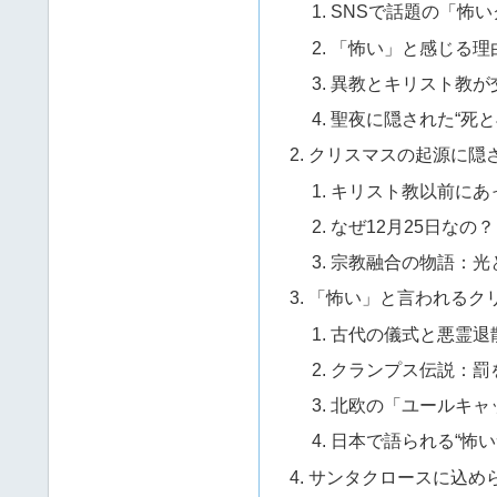
SNSで話題の「怖
「怖い」と感じる理
異教とキリスト教が
聖夜に隠された“死と
クリスマスの起源に隠
キリスト教以前にあ
なぜ12月25日なの？
宗教融合の物語：光
「怖い」と言われるク
古代の儀式と悪霊退
クランプス伝説：罰
北欧の「ユールキャ
日本で語られる“怖い
サンタクロースに込め