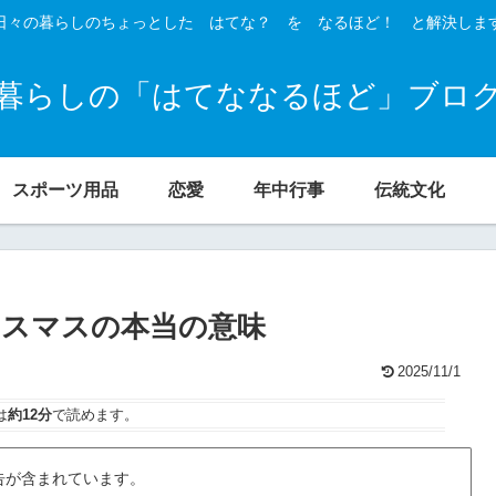
日々の暮らしのちょっとした はてな？ を なるほど！ と解決しま
暮らしの「はてななるほど」ブロ
スポーツ用品
恋愛
年中行事
伝統文化
スマスの本当の意味
2025/11/1
は
約12分
で読めます。
告が含まれています。