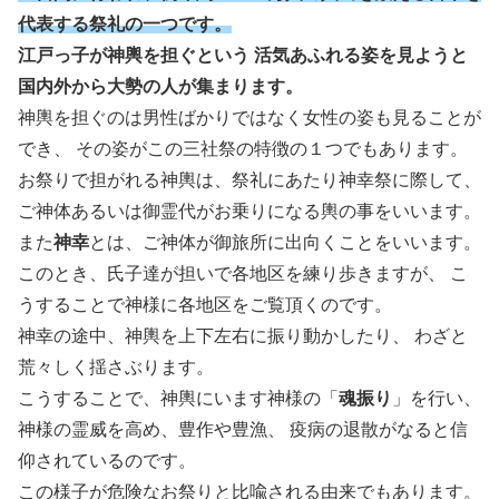
代表する祭礼の一つです。
江戸っ子が神輿を担ぐという 活気あふれる姿を見ようと
国内外から大勢の人が集まります。
神輿を担ぐのは男性ばかりではなく女性の姿も見ることが
でき、 その姿がこの三社祭の特徴の１つでもあります。
お祭りで担がれる神輿は、祭礼にあたり神幸祭に際して、
ご神体あるいは御霊代がお乗りになる輿の事をいいます。
また
神幸
とは、ご神体が御旅所に出向くことをいいます。
このとき、氏子達が担いで各地区を練り歩きますが、 こ
うすることで神様に各地区をご覧頂くのです。
神幸の途中、神輿を上下左右に振り動かしたり、 わざと
荒々しく揺さぶります。
こうすることで、神輿にいます神様の「
魂振り
」を行い、
神様の霊威を高め、豊作や豊漁、 疫病の退散がなると信
仰されているのです。
この様子が危険なお祭りと比喩される由来でもあります。