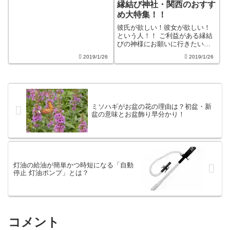
縁結び神社・関西のおすす
しょう♪ 出雲大社は、年間約660
め大特集！！
万人が訪れる大きな神社です。
混雑...
彼氏が欲しい！彼女が欲しい！
という人！！ ご利益がある縁結
びの神様にお願いに行きたいと
思う人も多いでしょう。 せっか
2019/1/26
2019/1/26
く行くなら、すごいご利益があ
るとの口コミが多い神社に行き
たいですよね。 今回は、関西で
縁結びにご利益があるといわれ
る神社をご...
ミソハギがお盆の花の理由は？初盆・新
盆の意味とお盆飾り早分かり！
灯油の給油が簡単かつ時短になる「自動
停止 灯油ポンプ」とは？
コメント