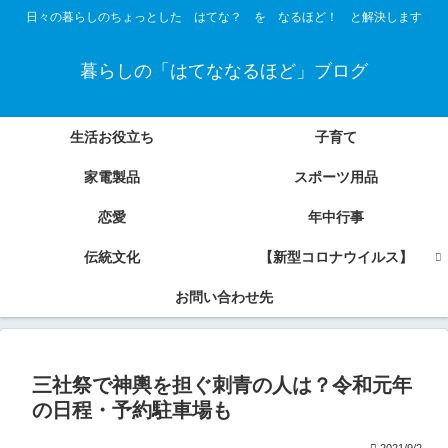
日々の暮らしのちょっとした はてな？ を なるほど！ と解決します
暮らしの「はてななるほど」ブログ
生活お役立ち
子育て
家電製品
スポーツ用品
恋愛
年中行事
伝統文化
【新型コロナウイルス】
お問い合わせ先
三社祭で神輿を担ぐ刺青の人は？令和元年
の日程・予約駐車場も