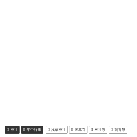
神社
年中行事
浅草神社
浅草寺
三社祭
刺青祭