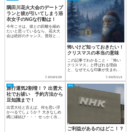
いに行きたい…と思ってもどこ
に行けばいいのか、人気の神社
隅田川花火大会のデートプ
はどこなのか、実際に効...
ランと彼が引いてしまう浴
衣女子のNGな行動は！
今年こそは、彼との距離を縮め
たいと思っているなら、花火大
会は絶好のチャンス。普段とは
少し違った場所で違った服装の
浴衣。彼に「うん？ いいか
怖いけど知っておきたい！
も」と思わせませんか。 東京の
クリスマスの本当の意味
夏の最大イベント隅田川花火大
会でデートを成功させるコツを
この記事でわかること・「怖い
徹底紹介します。...
クリスマス」と呼ばれる理由
と、なぜそんな印象が生まれた
のか・宗教や神話に隠された本
2019/1/26
2025/11/1
当の意味や、その背景にある文
化のつながり・サンタクロース
神社
神社
旅行運気2割増！？ 出雲大
という存在に込められた“やさし
さ”と“戒め”の両面性、そして時
社でお祓い 予約方法から
代とともに変...
豆知識まで！
出雲大社と言えば、何を思い浮
かべるでしょうか？ 大きなしめ
縄に縁結び・・・ せっかく出雲
大社に行くのなら、出雲大社の
ご利益を得るためのノウハウを
ご利益があるのはどこ！？
しっかりお勉強してから出かけ