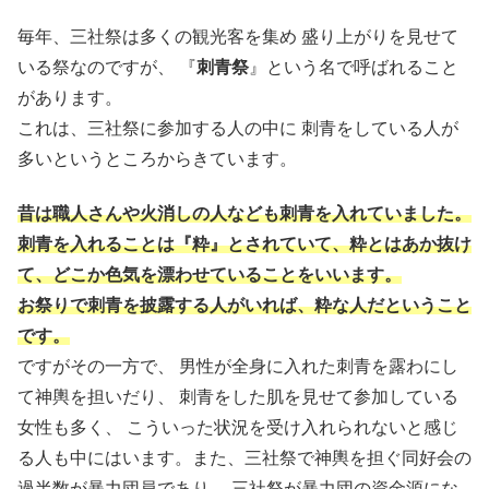
毎年、三社祭は多くの観光客を集め 盛り上がりを見せて
いる祭なのですが、 『
刺青祭
』という名で呼ばれること
があります。
これは、三社祭に参加する人の中に 刺青をしている人が
多いというところからきています。
昔は職人さんや火消しの人なども刺青を入れていました。
刺青を入れることは『粋』とされていて、粋とはあか抜け
て、どこか色気を漂わせていることをいいます。
お祭りで刺青を披露する人がいれば、粋な人だということ
です。
ですがその一方で、 男性が全身に入れた刺青を露わにし
て神輿を担いだり、 刺青をした肌を見せて参加している
女性も多く、 こういった状況を受け入れられないと感じ
る人も中にはいます。また、三社祭で神輿を担ぐ同好会の
過半数が暴力団員であり、 三社祭が暴力団の資金源にな