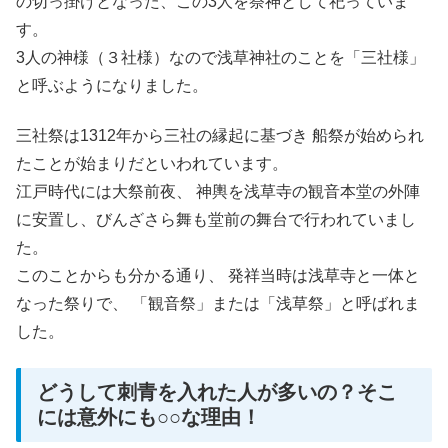
の切っ掛けとなった、この3人を祭神として祀っていま
す。
3人の神様（３社様）なので浅草神社のことを「三社様」
と呼ぶようになりました。
三社祭は1312年から三社の縁起に基づき 船祭が始められ
たことが始まりだといわれています。
江戸時代には大祭前夜、 神輿を浅草寺の観音本堂の外陣
に安置し、びんざさら舞も堂前の舞台で行われていまし
た。
このことからも分かる通り、 発祥当時は浅草寺と一体と
なった祭りで、 「観音祭」または「浅草祭」と呼ばれま
した。
どうして刺青を入れた人が多いの？そこ
には意外にも○○な理由！