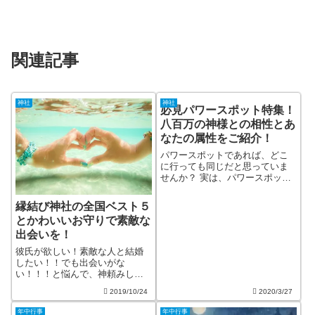
関連記事
神社
神社
必見パワースポット特集！
八百万の神様との相性とあ
なたの属性をご紹介！
パワースポットであれば、どこ
に行っても同じだと思っていま
せんか？ 実は、パワースポット
にも相性があるんです！自分と
相性が悪いパワースポットに行
縁結び神社の全国ベスト５
ってしまうと、せっかく運気を
とかわいいお守りで素敵な
あげたいと思って言ったはずの
出会いを！
パワースポットは、運気を下げ
るきっかけにな...
彼氏が欲しい！素敵な人と結婚
したい！！でも出会いがな
い！！！と悩んで、神頼みした
いと思う人は多いでしょう。神
2019/10/24
2020/3/27
頼み、大いに結構だと思いま
す。でも、縁結びの神様にお願
年中行事
年中行事