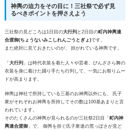
神輿の迫力をその目に！三社祭で必ず見
るべきポイントを押さえよう
三社祭の見どころは1日目の
大行列
と2日目の
町内神輿連
合渡御(ちょうないみこしれんごうとぎょ)
です。
また絶対に見ておきたいのが、 担がれている神輿です。
「
大行列
」は時代衣装を着た人々や芸者、びんざさら舞の
衣装を身に着けた踊り手たち行列して、一気にお祭りムー
ドが高まります。
神輿は神社で所持している三基のお神輿以外にも、 氏子
衆がそれぞれお神輿を所持してその数は100基あまりと言
われています。
そのたくさんの神輿が見られるのが三社祭2日目「
町内神
輿連合渡御
」で、 御輿を担ぐ氏子衆達の荒っぽさが見ど