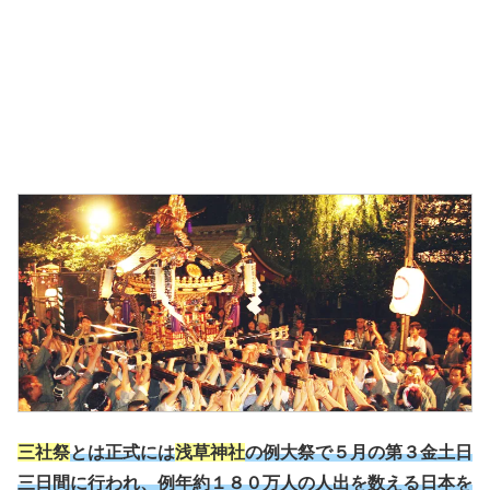
三社祭
とは正式には
浅草神社
の例大祭で５月の第３金土日
三日間に行われ、例年約１８０万人の人出を数える日本を