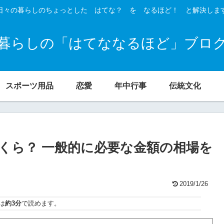
日々の暮らしのちょっとした はてな？ を なるほど！ と解決しま
暮らしの「はてななるほど」ブロ
スポーツ用品
恋愛
年中行事
伝統文化
くら？ 一般的に必要な金額の相場を
2019/1/26
は
約3分
で読めます。