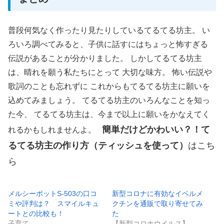
普段何気なく作ったり見たりしているてるてる坊主。 い
ろいろ調べてみると、子供に話すにはちょっと怖すぎる
伝説があることが分かりました。 しかしてるてる坊主
は、晴れを願う私たちにとって 大切な味方。 怖い伝説や
歌詞のことも忘れずに これからもてるてる坊主に願いを
込めてみましょう。 てるてる坊主のいろんなことを知っ
た今、 てるてる坊主は、今まで以上に願いをかなえてく
簡単だけどかわいい？！て
れるかもしれませんよ。
るてる坊主の作り方（ティッシュを使って）
はこち
ら
メルシーポットS-503の口コ
新型コロナに有効なイベルメ
ミや評判は？ スマイルキュ
クチンを通販で取り寄せてみ
ートとの比較も！
た
子育て
【新型コロナウイルス】