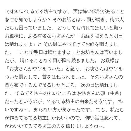
かわいいてるてる坊主ですが、 実は怖い伝説があること
をご存知でしょうか？ そのお話とは… 雨が続き、街の人
たちも困っていました。 どうしても晴れてほしいと願う
お殿様に、ある有名なお坊さんが 「お経を唱えると明日
は晴れますよ」と その街にやってきてお経を唱えまし
た。 「これで明日は晴れますよ」とお坊さんは言いまし
たが、 晴れることなく雨が降り続きました。 お殿様は
「お坊さんがウソをついた」と怒り、 お坊さんはウソを
ついた罰として、首をはねられました。 そのお坊さんの
首を布でくるんで吊るしたところ、 次の日は晴れまし
た。 てるてる坊主の丸いところは お坊さんの頭（生首）
だったというのが、てるてる坊主の由来だそうです。 怖
いですね～。 知らない方が良かったです。 でも、私たち
が作るてるてる坊主はかわいいので、 怖い話は忘れて、
かわいいてるてる坊主の力を信じましょうね～。