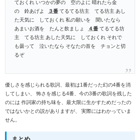
ておくれ いつかの夢の 空のよに 晴れたら金
の 鈴あげよ
３番
てるてる坊主 てる坊主 あし
た天気に しておくれ 私の願いを 聞いたなら
あまいお酒を たんと飲ましょ
４番
てるてる坊
主 てる坊主 あした天気に しておくれ それで
も曇って 泣いたなら そなたの首を チョンと切
るぞ
優しさを感じられる歌詞、最初は1番だった幻の4番を消
してしまい、 怖さを感じる4番、今の3番の歌詞を残した
のには 作詞家の持ち味を、最大限に生かすためだったの
ではないかとの説がありますが、 実際にはわかっていま
せん。
まとめ