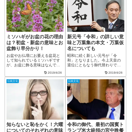
ミソハギがお盆の花の理由
新元号「令和」の詳しい意
は？初盆・新盆の意味とお
味と万葉集の本文・万葉仮
盆飾り早分かり！
名についても
お盆やお仏壇にお萎える盆花と
昭和に続く新しい元号が「令
して知られているミソハギです
和」となりました。今上天皇の
が、お盆に飾る意味はなんでし
退位にともなう御代替わりで使
ょう？ミソハギの花言葉は『愛
われる元号です。初めて漢籍で
2019/4/26
2019/4/26
の悲しみ』『純真な愛情』『悲
はなく我が国の文書から採られ
哀』『慈悲』です。とても野性
たことでも画期的です。令和の
伝統文化
伝統文化
的でその見た目も美しく、水辺
出典文書（万葉集）と出典文章
を好むので湿地や川のほとりな
につき調べてみました。令和の
どで育ちます。お...
意味は？政府の説明...
知らないと恥をかく！六曜
令和の御代、最初の国賓ト
についてのそれぞれの意味
ランプ米大統領の宮中晩餐