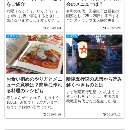
をご紹介
会のメニューは？
六曜（ろくよう、りくよう）と
令和の御代、天皇陛下は最初の
は 特にお祝い事をするときに、
国賓として25～28日に来日する
気になりますよね？友人やご近
予定のトランプ米大統領夫妻を
所さんにお祝いをお渡しすると
迎えます。当然、宮中晩餐会が
2024/11/3
2019/5/28
きに、「今日は大安だから…」
開かれ歓迎の宴が催されること
などとカレンダーを見ることも
となりますね。前回のオバマ大
伝統文化
伝統文化
少なくないでしょう。なんとな
統領の時は、夫人を同伴しない
くお祝い事は、仏滅は避けて大
など失礼な振る舞いがありまし
安に…と考えて...
たが、今回は...
お食い初めのやり方とメニ
陰陽五行説の思想から読み
ューの意味は？簡単に作れ
解くべきものとは
る料理のレシピも
まず陰陽五行思想（いんようご
ぎょうしそう）とは、中国の春
赤ちゃんが生まれて、もうすぐ
秋戦国時代ごろに発生した 陰陽
100日。おめでとうございます。
思想と五行思想が結び付いて生
もうすぐお食い初めですね。お
まれた思想のことです。古代中
食い初めとは、「赤ちゃんの健
国では、自然界のあらゆるもの
2019/6/16
2019/7/12
やかな成長」「一生食べ物に困
を陰と陽に分けました。たとえ
らないように」 と願いを込め
ば、太陽は陽で月は陰、奇数が
て、大人と同じお祝い膳を、食
陽で偶数が陰、...