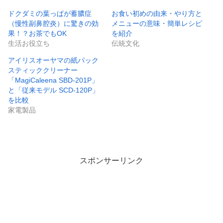
ドクダミの葉っぱが蓄膿症
お食い初めの由来・やり方と
（慢性副鼻腔炎）に驚きの効
メニューの意味・簡単レシピ
果！？お茶でもOK
を紹介
生活お役立ち
伝統文化
アイリスオーヤマの紙パック
スティッククリーナー
「MagiCaleena SBD-201P」
と「従来モデル SCD-120P」
を比較
家電製品
スポンサーリンク