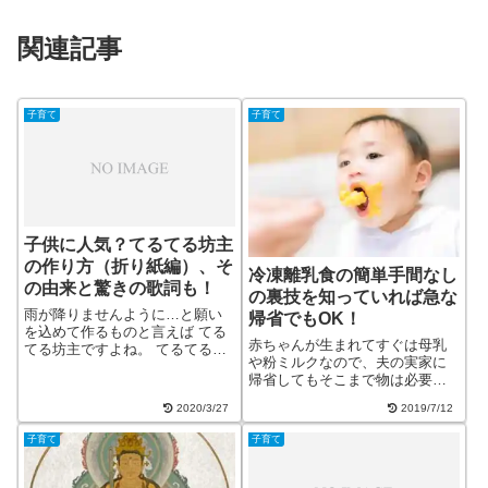
関連記事
子育て
子育て
子供に人気？てるてる坊主
の作り方（折り紙編）、そ
冷凍離乳食の簡単手間なし
の由来と驚きの歌詞も！
の裏技を知っていれば急な
雨が降りませんように…と願い
帰省でもOK！
を込めて作るものと言えば てる
赤ちゃんが生まれてすぐは母乳
てる坊主ですよね。 てるてる坊
や粉ミルクなので、夫の実家に
主は、ティッシュやはぎれなど
帰省してもそこまで物は必要な
で作るのが有名ですが、 折り紙
いですよね。それが離乳食にな
で作ることもできますよ。 折り
2020/3/27
2019/7/12
った頃、夫の実家に帰省すると
紙で作ったてるてる坊主は 壁や
なると必要なものが増えますよ
コルクボードなどに貼り付ける
子育て
子育て
ね。夫の実家で離乳食を作るの
ことが...
は大変だし、いつものを持って
行きたいけど、方...