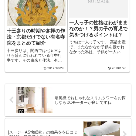
一人っ子の性格はわがまま
なのか！？男の子の育児で
十三参りの時期や参拝の作
気をつけるポイントは？
法・京都だけでない有名寺
うちは一人っ子です。 高齢出産
院をまとめて紹介
で、またなかなか子供を授かれ
十三参りは、関西では七五三よ
なかった私は、子供が一人いる
りも盛んに行われている年中行
だけで十分だと思っていまし
事です。その由来と作法、有名
た。 でも子供を産んですぐ、
なお寺を紹介します。十三参り
「もう一人頑張るんでしょ？一
2019/10/24
2019/1/26
とは？ 由来と時期数え年13歳
人っ子はかわいそうだもんね」
を迎えた子供が、これまで健や
や、 「一人っ子は大人になって
かに成長できたことへの感謝
から相談相手...
と、これから益々知恵と福徳を
授かるように虚空...
扇風機でおしゃれなスリムタワーをお探
しならDCモーターが良いですね
[スージーAS快眠枕」の効果をを口コミ