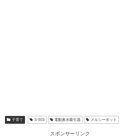
子育て
S-503
電動鼻水吸引器
メルシーポット
スポンサーリンク