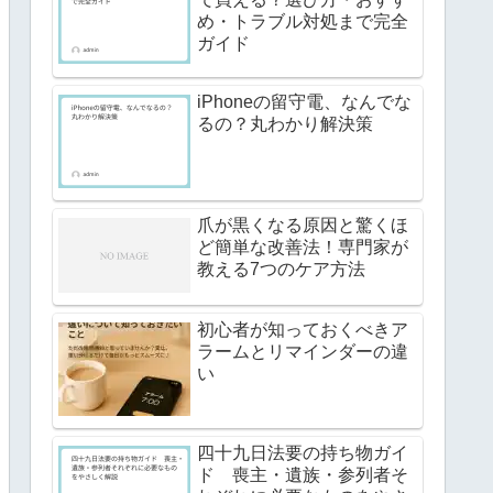
め・トラブル対処まで完全
ガイド
iPhoneの留守電、なんでな
るの？丸わかり解決策
爪が黒くなる原因と驚くほ
ど簡単な改善法！専門家が
教える7つのケア方法
初心者が知っておくべきア
ラームとリマインダーの違
い
四十九日法要の持ち物ガイ
ド 喪主・遺族・参列者そ