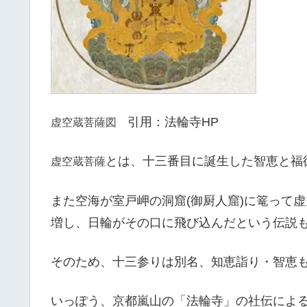
虚空蔵菩薩図
引用：法輪寺HP
虚空蔵菩薩
とは、十三番目に誕生した智恵と福
また空海が室戸岬の洞窟(御厨人窟)に篭って
増し、日輪がその口に飛び込んだという伝説
そのため、十三参りは別名、知恵詣り・智恵
いっぽう、京都嵐山の「法輪寺」の社伝によ