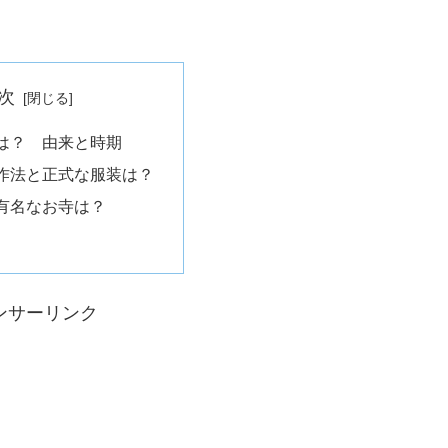
次
は？ 由来と時期
作法と正式な服装は？
有名なお寺は？
ンサーリンク