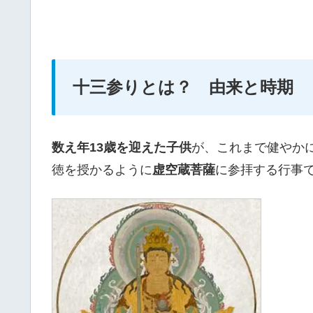
十三参りとは？ 由来と時期
数え年13歳を迎えた子供
が、これまで健やか
徳を授かるように
虚空蔵菩薩
に参拝する行事