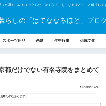
日々の暮らしのちょっとした はてな？ を なるほど！ と解決しま
暮らしの「はてななるほど」ブロ
スポーツ用品
恋愛
年中行事
伝統文化
京都だけでない有名寺院をまとめて
2019/10/24
は
約3分
で読めます。