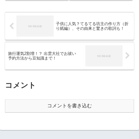
を何曲か自分の引き出しに入れ
かれ...
ておきましょう。意中の女性と
一緒にカラオケに行くときに、
歌で少しでも気持ちに気づいて
ほしい…と思う男性のために、
子供に人気？てるてる坊主の作り方（折
女性が聞きたい男性シンガーも
り紙編）、その由来と驚きの歌詞も！
ご紹介します。
旅行運気2割増！？ 出雲大社でお祓い
予約方法から豆知識まで！
コメント
コメントを書き込む