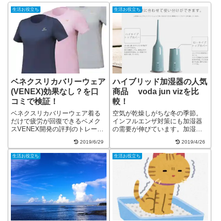
生活お役立ち
生活お役立ち
ベネクスリカバリーウェア
ハイブリッド加湿器の人気
(VENEX)効果なし？を口
商品 voda jun vizを比
コミで検証！
較！
ベネクスリカバリーウェア着る
空気が乾燥しがちな冬の季節。
だけで疲労が回復できるベメク
インフルエンザ対策にも加湿器
スVENEX開発の評判のトレーニ
の需要が伸びています。加湿器
ングウェアです。使われている
の方式はいろいろありますが、
2019/6/29
2019/4/26
特殊素材のPHTとともに、効果
最近人気なのはハイブリッド式
のある理由をエビデンスで説明
です。加湿器の種類とハイブリ
生活お役立ち
生活お役立ち
します。その評判と口コミもご
ッド式のメリット・デメリット
紹介。
を見てみましょう。ハイブリッ
ド加湿器の１万円...