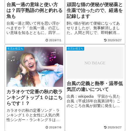
台風一過の意味と使い方
頑固な猫の便秘が便秘薬と
は？四字熟語の例と釣れる
生薬で治ったので、経過を
魚も
記録します
台風一過と聞いて何を思い浮か
飼い猫が初めて便秘になってあ
べますか？「台風一過」の正し
せりましたが、無事解消しまし
い意味を知るとともに、四字熟
た。人間と同じで、即時解消を
語の文例と、台風一過で釣れる
求めるのなら、便秘薬を飲ませ
2019/7/1
2020/3/27
魚をご紹介します。
ればいいんですね。回復経過を
日記風にまとめましたので、是
生活お役立ち
生活お役立ち
非ご参考にしてください。
台風の定義と熱帯・温帯低
気圧の違いについて
カラオケで定番の秋の歌ラ
出典：wikipedia 宇宙から見た
ンキングトップ１０はこち
台風（平成16年台風第18号）こ
らです！？
のところ台風が頻繁に発生し
カラオケの秋の定番ソング・ラ
て、多大な被害をもたらしてい
ンキング１０と女性に人気の男
ます。しかしある程度時間が経
性シンガー・ランキング５はこ
つと勢力が衰えて、温帯低気圧
ちらです。カラオケで注目され
もしくは熱帯低気圧に変わって
2019/7/6
2020/3/27
たいなら、その季節に合った曲
しまいます。ニュースでよく聞