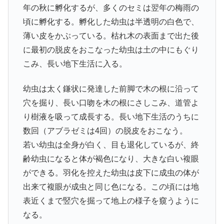
年の秋に孵化するが、多くのセミは翌年の梅雨の
頃に孵化する。孵化した幼虫は半透明の白色で、
薄い皮をかぶっている。枯れ木の表面まで出た後
に最初の脱皮をおこなった幼虫は土の中にもぐり
こみ、長い地下生活に入る。
幼虫は太く鎌状に発達した前脚で木の根に沿って
穴を掘り、長い口吻を木の根にさしこみ、道管よ
り樹液を吸って成長する。長い地下生活のうちに
数回（アブラゼミは4回）の脱皮をおこなう。
若い幼虫は全身が白く、目も退化しているが、終
齢幼虫になると体が褐色になり、大きな白い複眼
ができる。羽化を控えた幼虫は皮下に成虫の体が
出来て複眼が成虫と同じ色になる。この頃には地
表近くまで竪穴を掘って地上の様子を窺うように
なる。