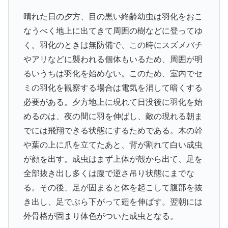
晴れた日の夕方、目の黒い終齢幼虫は羽化をおこ
なうべく地上に出てきて周囲の樹などに登ってゆ
く。羽化のときは無防備で、この時にスズメバチ
やアリなどに襲われる個体もいるため、周囲が明
るいうちは羽化を始めない。このため、室内でセ
ミの羽化を観察する場合は電気を消して暗くする
必要がある。夕方地上に現れて日没後に羽化を始
めるのは、夜の間に羽を伸ばし、敵の現れる朝ま
でには飛翔できる状態にするためである。木の幹
や葉の上に爪を立てたあと、背が割れて白い成虫
が顔を出す。成虫はまず上体が殻から出て、足を
全部抜き出し多くは腹で逆さ吊り状態にまでな
る。その後、足が固まると体を起こして腹部を抜
き出し、足でぶら下がって翅を伸ばす。翌朝には
外骨格が固まり体色がついた成虫となる。