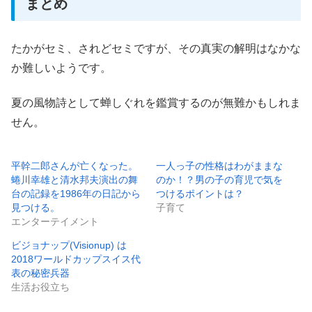
まとめ
たかがセミ、されどセミですが、その真実の解明はなかな
か難しいようです。
夏の風物詩として蝉しぐれを鑑賞するのが無難かもしれま
せん。
平幹二郎さんが亡くなった。
一人っ子の性格はわがままな
蜷川幸雄と清水邦夫演出の舞
のか！？男の子の育児で気を
台の記録を1986年の日記から
つけるポイントは？
見つける。
子育て
エンターテイメント
ビジョナップ(Visionup) は
2018ワールドカップスイス代
表の秘密兵器
生活お役立ち