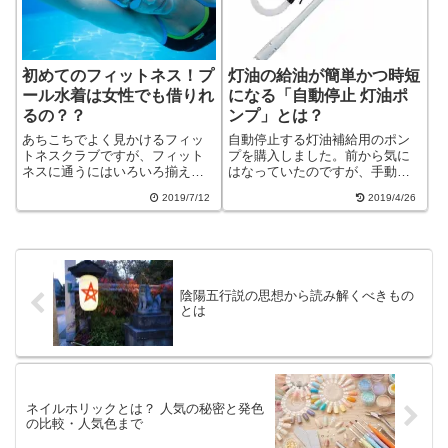
初めてのフィットネス！プ
灯油の給油が簡単かつ時短
ール水着は女性でも借りれ
になる「自動停止 灯油ポ
るの？？
ンプ」とは？
あちこちでよく見かけるフィッ
自動停止する灯油補給用のポン
トネスクラブですが、フィット
プを購入しました。前から気に
ネスに通うにはいろいろ揃えな
はなっていたのですが、手動と
くちゃいけないから…と悩んで
較べてどれぐらい効率的なのか
2019/7/12
2019/4/26
いる方も多いと思います。そん
懐疑的で購入を見送っていまし
な方に紹介したいのがレンタル
た。ただ、寒い日が続いて石油
オプションです。水着などのフ
ストーブの灯油がすぐ無くなっ
ィットネスで必要になるもの
てしまい、頻繁に灯油を補給す
は、オプションで借...
ることが多くなり...
陰陽五行説の思想から読み解くべきもの
とは
ネイルホリックとは？ 人気の秘密と発色
の比較・人気色まで