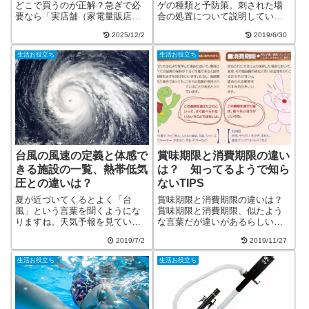
どこで買うのが正解？急ぎで必
ゲの種類と予防策。刺された場
要なら「実店舗（家電量販店・
合の処置について説明していま
コンビニ）」すぐに必要なとき
す。ミズクラゲ、アカクラゲ、
2025/12/2
2019/6/30
は、ヨドバシカメラ・ビックカ
アンドンクラゲ、カツオノエボ
メラ・ヤマダ電機などの大手家
シの写真付。
生活お役立ち
生活お役立ち
電量販店が最も確実で、在庫も
豊富です。スタッフに直接相談
でき...
台風の風速の定義と体感で
賞味期限と消費期限の違い
きる施設の一覧、熱帯低気
は？ 知ってるようで知ら
圧との違いは？
ないTIPS
夏が近づいてくるとよく「台
賞味期限と消費期限の違いは？
風」という言葉を聞くようにな
賞味期限と消費期限、似たよう
りますね。天気予報を見ている
な言葉だが違いがあるらしい。
と「台風」「熱帯低気圧」など
なぜ、こんなことに興味を持っ
2019/7/2
2019/11/27
と言いますが、いったい何が違
たかというと、数日前にハイキ
うのでしょうか？定義はあるの
ングにいったのだが道の途中に
生活お役立ち
生活お役立ち
でしょうか？？台風の定義と熱
掲示板があって正確な表現は忘
帯低気圧との違い「熱帯低気
れてしまったが、「賞味期限と
圧」は、熱帯や亜熱帯...
消費期限」どちら...