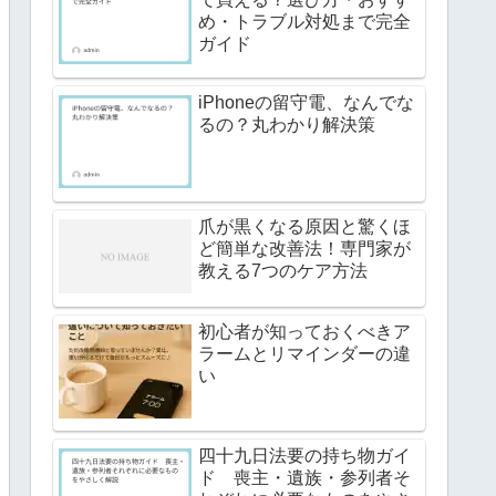
め・トラブル対処まで完全
ガイド
iPhoneの留守電、なんでな
るの？丸わかり解決策
爪が黒くなる原因と驚くほ
ど簡単な改善法！専門家が
教える7つのケア方法
初心者が知っておくべきア
ラームとリマインダーの違
い
四十九日法要の持ち物ガイ
ド 喪主・遺族・参列者そ