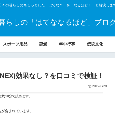
日々の暮らしのちょっとした はてな？ を なるほど！ と解決しま
暮らしの「はてななるほど」ブロ
スポーツ用品
恋愛
年中行事
伝統文化
ENEX)効果なし？を口コミで検証！
2019/6/29
は
約10分
で読めます。
告が含まれています。