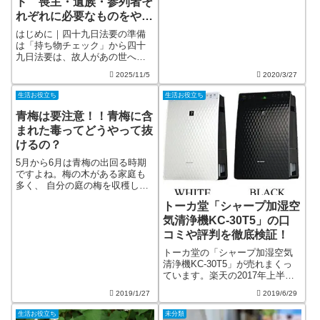
ド 喪主・遺族・参列者そ
較してみました。?＜今回予報＞
れぞれに必要なものをやさ
＜前回予報＞?上記のとおり公式
しく解説
予想では変化はありません...
はじめに｜四十九日法要の準備
は「持ち物チェック」から四十
九日法要は、故人があの世へ旅
立つ大切な節目の日です。初め
2025/11/5
2020/3/27
て喪主を務める方や、法要に参
列するのが初めてという方も多
生活お役立ち
生活お役立ち
く、「何を準備すればいい
の？」「忘れ物をしたらどうし
青梅は要注意！！青梅に含
よう」と不安を感じる...
まれた毒ってどうやって抜
けるの？
5月から6月は青梅の出回る時期
ですよね。梅の木がある家庭も
多く、 自分の庭の梅を収穫して
いる人も いるのではないでしょ
トーカ堂「シャープ加湿空
うか? そういった方から青梅を
もらったけど どうしたらいいの
気清浄機KC-30T5」の口
か分からず困った経験はありま
コミや評判を徹底検証！
せんか? そこで今回は青梅...
トーカ堂の「シャープ加湿空気
清浄機KC-30T5」が売れまくっ
ています。楽天の2017年上半期
のランキング家電部門で第３位
2019/1/27
2019/6/29
入賞空気清浄機ランキングで第
１位を11週連続で獲得していま
生活お役立ち
未分類