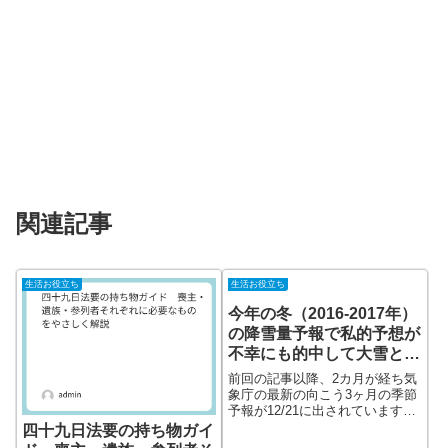
関連記事
生活お役立ち
生活お役立ち
今年の冬（2016-2017年）
の降雪量予報で私的予想が
不幸にも的中して大雪とな
ってしまった。
前回の記事以降、2カ月が経ち気
象庁の最新の向こう3ヶ月の季節
予報が12/21に出されています。
降雪予報に変化はあったのでし
四十九日法要の持ち物ガイ
ょうか、前回予報（10/20）と比