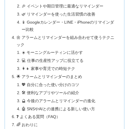
🎉 イベントや期日管理に最適なリマインダー
🌿 リマインダーを使った生活習慣の改善
📱 Googleカレンダー・LINE・iPhoneのリマインダ
ー比較
🌼 アラームとリマインダーを組み合わせて使うテクニ
ック
☀️ モーニングルーティンに活かす
💻 仕事の生産性アップに役立てる
👩‍👧 家事や育児での時短テク
🌟 アラームとリマインダーのまとめ
💖 自分に合った使い分けのコツ
🛠️ 便利なアプリやツールの紹介
🔮 今後のアラームとリマインダーの進化
🤖 SNSやAIとの連携による新しい使い方
❓ よくある質問（FAQ）
🌈 おわりに