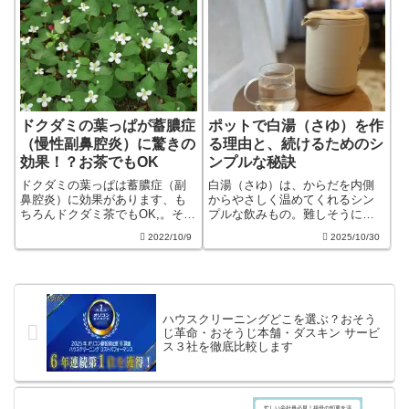
す。なんと累計100万台販売との
ことです。トーカ堂の「シャ
ー...
ドクダミの葉っぱが蓄膿症
ポットで白湯（さゆ）を作
（慢性副鼻腔炎）に驚きの
る理由と、続けるためのシ
効果！？お茶でもOK
ンプルな秘訣
ドクダミの葉っぱは蓄膿症（副
白湯（さゆ）は、からだを内側
鼻腔炎）に効果があります、も
からやさしく温めてくれるシン
ちろんドクダミ茶でもOK,。その
プルな飲みもの。難しそうに感
簡単なやり方と実際の経験談を
じるかもしれませんが、実はポ
2022/10/9
2025/10/30
紹介します。蓄膿症以外でもド
ットでもOKです。この記事で
クダミの効能はデトックス・血
は、「白湯とお湯の違い」「ポ
行改善・むくみ解消などたくさ
ットでの作り方」「続けるコ
んあるので、あわせてご紹介！
ツ」まで、初心者さんにもわか
りやすく、やさしい...
ハウスクリーニングどこを選ぶ？おそう
じ革命・おそうじ本舗・ダスキン サービ
ス３社を徹底比較します