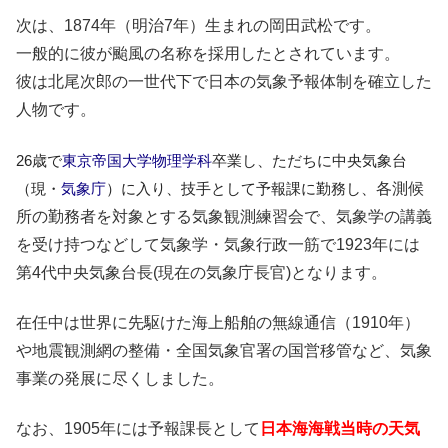
次は、1874年（明治7年）生まれの岡田武松です。
一般的に彼が颱風の名称を採用したとされています。
彼は北尾次郎の一世代下で日本の気象予報体制を確立した
人物です。
26歳で
東京帝国大学
物理学科
卒業し、ただちに中央気象台
（現・
気象庁
）に入り、技手として予報課に勤務し、
各測候
所の勤務者を対象とする気象観測練習会で、気象学の講義
を受け持つなどして気象学・気象行政一筋で1923年には
第4代中央気象台長(現在の気象庁長官)となります。
在任中は世界に先駆けた海上船舶の無線通信（1910年）
や地震観測網の整備・全国気象官署の国営移管など、気象
事業の発展に尽くしました。
なお、1905年には予報課長として
日本海海戦当時の天気