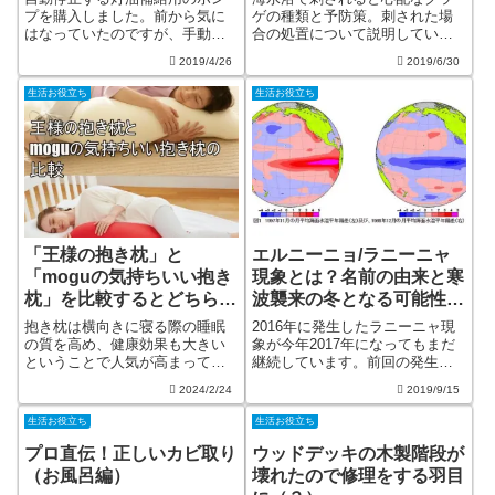
プを購入しました。前から気に
ゲの種類と予防策。刺された場
はなっていたのですが、手動と
合の処置について説明していま
較べてどれぐらい効率的なのか
す。ミズクラゲ、アカクラゲ、
2019/4/26
2019/6/30
懐疑的で購入を見送っていまし
アンドンクラゲ、カツオノエボ
た。ただ、寒い日が続いて石油
シの写真付。
生活お役立ち
生活お役立ち
ストーブの灯油がすぐ無くなっ
てしまい、頻繁に灯油を補給す
ることが多くなり...
「王様の抱き枕」と
エルニーニョ/ラニーニャ
「moguの気持ちいい抱き
現象とは？名前の由来と寒
枕」を比較するとどちらが
波襲来の冬となる可能性な
おすすめなのか？
ど
抱き枕は横向きに寝る際の睡眠
2016年に発生したラニーニャ現
の質を高め、健康効果も大きい
象が今年2017年になってもまだ
ということで人気が高まってい
継続しています。前回の発生時
ます。抱き枕の人気商品といえ
期は2010年夏から2011年春まで
2024/2/24
2019/9/15
ば『王様の抱き枕』ですが、
ですから５年ぶりの発生です。
moguの『気持ちいい抱き枕』と
ラニーニャ発生の年は異常気象
生活お役立ち
生活お役立ち
いう商品も人気があります。ど
が心配され夏は暑く冬は寒くな
ちらを選ぶべきか分かりやすく
るといわれています。去年12...
プロ直伝！正しいカビ取り
ウッドデッキの木製階段が
比較してみまし...
（お風呂編）
壊れたので修理をする羽目