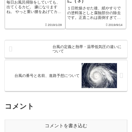
に（３）
毎日お風呂掃除をしていても、
出てくるカビ。 嫌になります
１日乾燥させた後、紙やすりで
ね。 やっと重い腰をあげてカビ
の塗料落としと腐蝕部分の除去
取りをしたのに、 頑張ったの
です。正直これは面倒すぎて嫌
に・・・「全然取れない～！」
気がさし、適当なところで止め
2019/1/28
2019/9/14
そんな経験はありませんか？
ました。一応、これで防腐剤を
「家族みんなが使うのに掃除す
塗れるなと思ったのですが、問
るのはいつも私」 溜息も出ま
題点にまた気が付きました。腐
す。 今日は...
蝕部分が結構あってひび割れや
欠損部分が目立ち...
台風の定義と熱帯・温帯低気圧の違いに
ついて
台風の番号と名前、進路予想について
コメント
コメントを書き込む