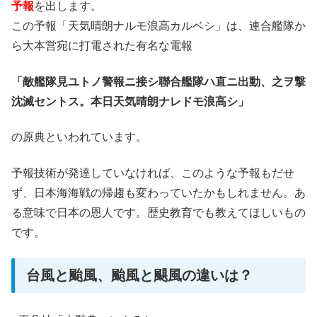
予報
を出します。
この予報「天気晴朗ナルモ浪高カルベシ」は、連合艦隊か
ら大本営宛に打電された有名な電報
「敵艦隊見ユトノ警報ニ接シ聯合艦隊ハ直ニ出動、之ヲ撃
沈滅セントス。本日天気晴朗ナレドモ浪高シ」
の原典といわれています。
予報技術が発達していなければ、このような予報もだせ
ず、日本海海戦の帰趨も変わっていたかもしれません。あ
る意味で日本の恩人です。歴史教育でも教えてほしいもの
です。
台風と颱風、颱風と颶風の違いは？