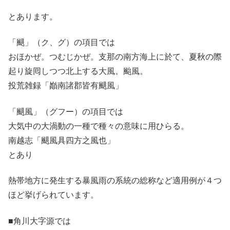
とあります。
「颶」（ク、グ）の項目では
おほかぜ。つむじかぜ。支那の南方海上に於て、夏秋の際
起り旋囘しつつ北上する大風。颱風。
投荒雑録「巓南諸郡皆有颶風」
「颶風」（グフー）の項目では
大気中の大渦動の一種で種々の意味に用ひらる。
南越志「颶風具四方之風也」
とあり
熱帯地方に発生する暴風雨の系統の総称など適用例が４つ
ほど挙げられています。
■角川大字源では