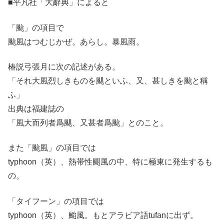
■平凡社「大辭典」によると
「颱」の項目で
颱風はつむじかぜ。あらし。暴風雨。
椿説弓張月に次の記述がある。
「それ大風烈しきものを颶といふ、又、甚しきを颱と稱
ふ」
出典は福建誌の
「風大而列者爲颶、又甚者爲颱」とのこと。
また「颱風」の項目では
typhoon（英）、熱帯性颶風の中、特に極東に発生するも
の。
「タイフーン」の項目では
typhoon（英）、颱風。もとアラビア語tufanに出ず。