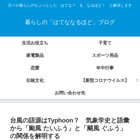
日々の暮らしのちょっとした はてな？ を なるほど！ と解決します
暮らしの「はてななるほど」ブログ
生活お役立ち
子育て
家電製品
スポーツ用品
恋愛
年中行事
伝統文化
【新型コロナウイルス】
お問い合わせ先
台風の語源はTyphoon？ 気象学史と語彙
から「颱風 たいふう」と「颶風 ぐふう」
の関係を解明する