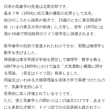
日本の気象学の先達は北尾次郎です。
嘉永７年（1854)に松江藩の藩医の次男として出生。
幼少のころから抜群の俊才で、15歳のときに東京開成学
校（いまの東京大学の前身）に入学し、翌年（1870)には
僅か16歳で明治政府のドイツ留学生に抜擢されます。
医学修学の目的で派遣されたわけですが、実際は物理学と
数学を学びました。
帰国後は東京帝国大学他を歴任して物理学・数学を教え、
1887年から1895年にかけて論文「大気運動と颶風に関す
る理論」（原文はドイツ語）発表しました。
同論文はいわゆる大循環理論を流体力学で基礎づけたもの
で、気象学史的にみて
世界的に高く評価されているそうです。
ただ、彼と気象学との関わりはこの論文だけです。あまり
にも多彩な才能で、ドイツ語での小説原稿も残されてい