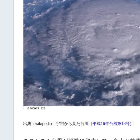
出典：wikipedia 宇宙から見た台風（
平成16年台風第18号
）