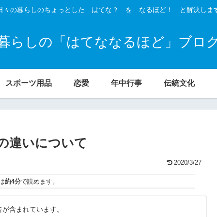
日々の暮らしのちょっとした はてな？ を なるほど！ と解決しま
暮らしの「はてななるほど」ブロ
スポーツ用品
恋愛
年中行事
伝統文化
の違いについて
2020/3/27
は
約4分
で読めます。
告が含まれています。