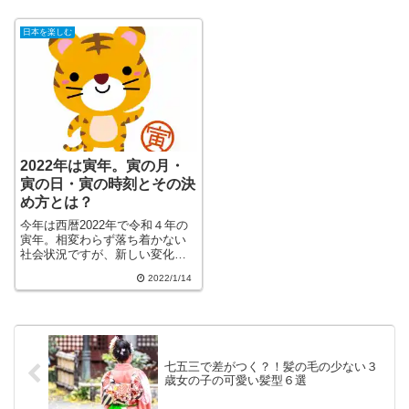
日本を楽しむ
2022年は寅年。寅の月・
寅の日・寅の時刻とその決
め方とは？
今年は西暦2022年で令和４年の
寅年。相変わらず落ち着かない
社会状況ですが、新しい変化が
起こりそうな年でもあります
2022/1/14
ね。というのは、年初めに寅が
重なっているからです。今年の
干支が寅だということはご存じ
かと思いますが、寅の月と寅の
日・寅の時刻と...
七五三で差がつく？！髪の毛の少ない３
歳女の子の可愛い髪型６選