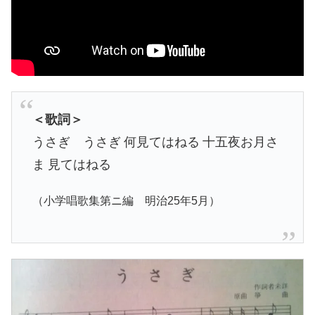
＜歌詞＞
うさぎ うさぎ
何見てはねる
十五夜お月さ
ま
見てはねる
（小学唱歌集第ニ編 明治25年5月）