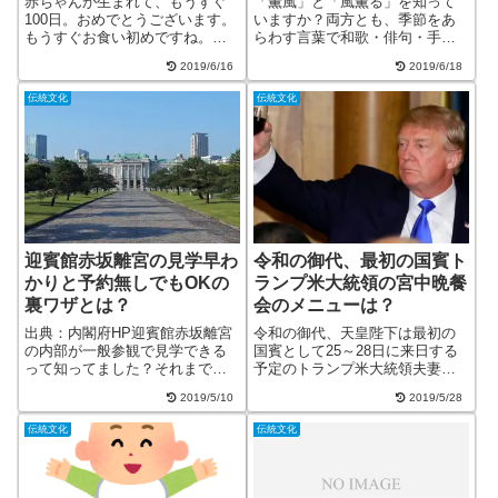
赤ちゃんが生まれて、もうすぐ
「薫風」と「風薫る」を知って
100日。おめでとうございます。
いますか？両方とも、季節をあ
もうすぐお食い初めですね。お
らわす言葉で和歌・俳句・手
食い初めとは、「赤ちゃんの健
紙・禅語としても使われます。
2019/6/16
2019/6/18
やかな成長」「一生食べ物に困
典拠の唐詩「薫風自南来 殿閣生
らないように」 と願いを込め
微涼」は禅語として重用され、
伝統文化
伝統文化
て、大人と同じお祝い膳を、食
茶道でも時候の挨拶としてよく
べさせるマネをする儀式です。
使われます。日本人なら知って
最近では、外...
おきたい美しい言葉です。
迎賓館赤坂離宮の見学早わ
令和の御代、最初の国賓ト
かりと予約無しでもOKの
ランプ米大統領の宮中晩餐
裏ワザとは？
会のメニューは？
出典：内閣府HP迎賓館赤坂離宮
令和の御代、天皇陛下は最初の
の内部が一般参観で見学できる
国賓として25～28日に来日する
って知ってました？それまでは
予定のトランプ米大統領夫妻を
毎年夏の１０日間公開のみだっ
迎えます。当然、宮中晩餐会が
2019/5/10
2019/5/28
た迎賓館赤坂離宮が平成２８年
開かれ歓迎の宴が催されること
４月より通年公開されて大人気
となりますね。前回のオバマ大
伝統文化
伝統文化
です。明治以降の建造物として
統領の時は、夫人を同伴しない
初めて国宝に指定された貴重な
など失礼な振る舞いがありまし
建物です。その...
たが、今回は...