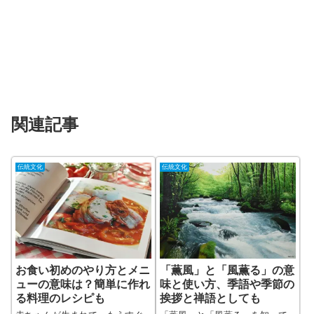
関連記事
伝統文化
伝統文化
お食い初めのやり方とメニ
「薫風」と「風薫る」の意
ューの意味は？簡単に作れ
味と使い方、季語や季節の
る料理のレシピも
挨拶と禅語としても