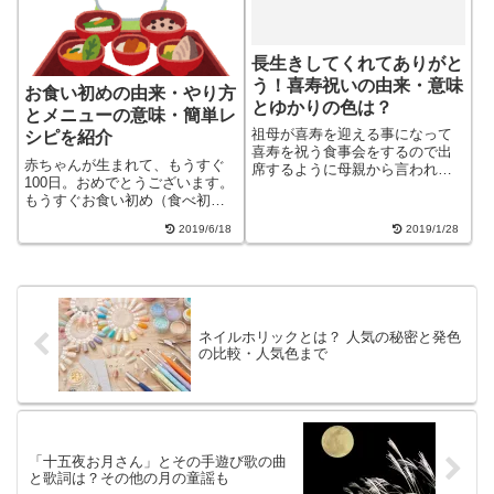
長生きしてくれてありがと
う！喜寿祝いの由来・意味
お食い初めの由来・やり方
とゆかりの色は？
とメニューの意味・簡単レ
祖母が喜寿を迎える事になって
シピを紹介
喜寿を祝う食事会をするので出
赤ちゃんが生まれて、もうすぐ
席するように母親から言われま
100日。おめでとうございます。
した。 喜寿って何歳だったかし
もうすぐお食い初め（食べ初め,
らと訊き返すのも常識が無さす
箸初め、百日祝い）ですね。最
ぎると言われかねないので 調べ
2019/6/18
2019/1/28
近では、外でお祝いするご家庭
てみました。喜寿とは？お祝い
も多いようですが、手作りのお
の由来と意味は？ 喜寿とは数え
祝いも、素敵ですよね♪「なにを
年77歳...
準備すればいいの？」「当日の
メニュ...
ネイルホリックとは？ 人気の秘密と発色
の比較・人気色まで
「十五夜お月さん」とその手遊び歌の曲
と歌詞は？その他の月の童謡も