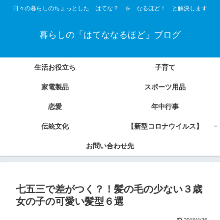
日々の暮らしのちょっとした はてな？ を なるほど！ と解決します
暮らしの「はてななるほど」ブログ
生活お役立ち
子育て
家電製品
スポーツ用品
恋愛
年中行事
伝統文化
【新型コロナウイルス】
お問い合わせ先
七五三で差がつく？！髪の毛の少ない３歳
女の子の可愛い髪型６選