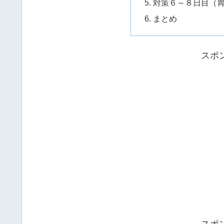
対策６～８日目（
まとめ
スポ
スポ