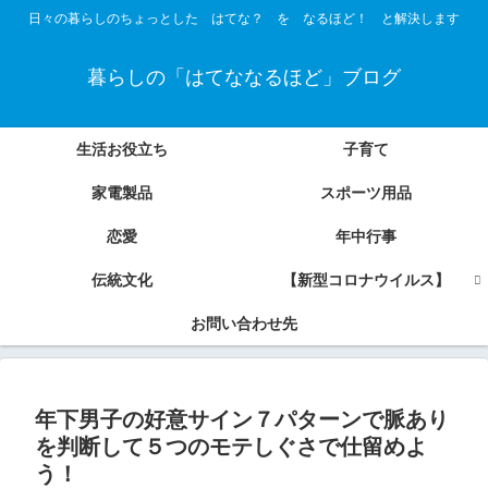
日々の暮らしのちょっとした はてな？ を なるほど！ と解決します
暮らしの「はてななるほど」ブログ
生活お役立ち
子育て
家電製品
スポーツ用品
恋愛
年中行事
伝統文化
【新型コロナウイルス】
お問い合わせ先
年下男子の好意サイン７パターンで脈あり
を判断して５つのモテしぐさで仕留めよ
う！