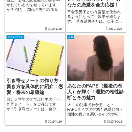
最近、若者の恋愛離れがささや
なたの恋愛を全力応援！
かれているのを知っています
か？ 何と、20代の男性の70％、
草食系男子という言葉が使われ
女性の65％が「恋人がいない」
るようになって、数年が経ちま
と答えているとのデータもある
す。 草食系男子とは、女子にモ
んですって！！ そんな人の中に
テなくてもいい、自分から告白
は「恋人がいなくてもカッコ悪
2019/1/26
2019/1/26
やアプローチをしない、手をつ
いと思わない」「趣味が多いの
ないで歩かない…など、恋愛に
で、自分...
生活お役立ち
恋愛
対して慎重でガツガツしていな
い男子のことを言います。 その
影響からでし...
引き寄せノートの作り方・
あなたのFAPE（最後の恋
書き方を具体的に紹介！恋
人）が輝く！理想の相性診
愛・将来の希望編
断とその魅力
最近大学生の間で流行中の「引
き寄せノート」をご存知です
📌 この記事でわかること・
か？引き寄せノートは、自分自
FAPEタイプの性格と恋愛傾向・
身が望んで願うことをノートに
相性の良い＆悪いタイプの特
書けば、その内容が叶うという
徴・FAPEが本気になるサイン・
2019/4/26
2025/10/13
夢のようなノートです。もし、
向いている仕事や働き方・恋愛
あなたが今は彼がいないけれ
を長続きさせるコツまずは自分