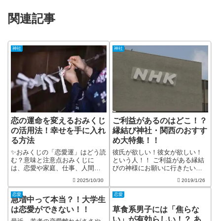
関連記事
神社
神社
恋の運命を変えるおみくじ
ご利益があるのはどこ！？
の活用法！幸せを手に入れ
縁結び神社・関西のおすす
る方法
め大特集！！
✨おみくじの「恋愛運」はどう読
彼氏が欲しい！彼女が欲しい！
む？意味と注意点おみくじに
という人！！ ご利益がある縁結
は、恋愛や家庭、仕事、人間関
びの神様にお願いに行きたいと
係などさまざまな項目が記され
思う人も多いでしょう。 せっか
2025/10/30
2019/1/26
ています。その中の「恋愛運」
く行くなら、すごいご利益があ
は、多くの人が最も気になる部
るとの口コミが多い神社に行き
恋愛
恋愛
急増中って本当？！大学生
分の一つですよね。しかし、大
たいですよね。 今回は、関西で
吉や吉などの結果だけで一喜一
縁結びにご利益があるといわれ
は恋愛ができない！！
草食系男子には「焦らな
憂してしまうのは...
る神社をご...
い」が有効らしい！？ あ