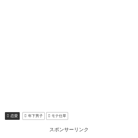
恋愛
年下男子
モテ仕草
スポンサーリンク