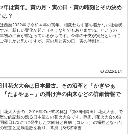
022年は寅年。寅の月・寅の日・寅の時刻とその決め
とは？
は西暦2022年で令和４年の寅年。相変わらず落ち着かない社会状
すが、新しい変化が起こりそうな年でもありますね。というの
年初めに寅が重なっているからです。今年の干支が寅だというこ
ご存じかと思いますが、寅の月と寅の日・寅の時刻と...
2022/1/14
田川花火大会は日本最古。その沿革と「かぎやぁ
」「たまやぁ～」の掛け声の由来などの詳細情報で
。
川花火大会の、2016年の正式名称は「第39回隅田川花火大会」で
歴史的記録の残る日本最古の花火大会です。隅田川花火大会の沿
開催日1732年に発生した大飢饉と疫病（コレラ）の犠牲となった
の慰霊と悪病退散を祈り、幕府（8代将軍吉...