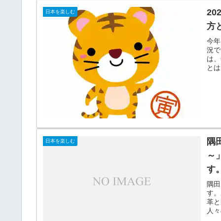
2
日本を楽しむ
方
今年
況で
は、
とは
隅
日本を楽しむ
～
す
隅田
す。
革と
人々